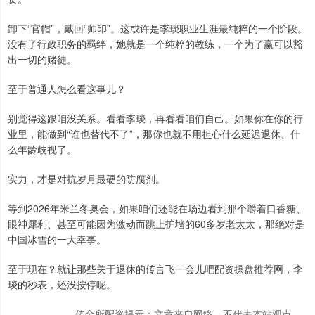
卸下“官帽”，戴回“帅印”。这或许是李琰职业生涯最纯粹的一个阶段。
没有了行政职务的羁绊，她就是一个纯粹的教练，一个为了赢可以豁
出一切的赌徒。
至于普通人怎么看这事儿？
别觉得这跟咱没关系。看看李琰，再看看咱们自己。如果你在你的行
业里，能做到“谁也替代不了”，那你也就不用担心什么延迟退休、什
么年龄歧视了。
实力，才是对抗岁月最硬的防腐剂。
等到2026年米兰冬奥会，如果咱们还能在场边看到那个嚼着口香糖、
眼神犀利、甚至可能因为激动而跳上护墙的60多岁老太太，那绝对是
中国冰雪的一大幸事。
至于现在？就让那些关于退休的传言飞一会儿吧配资操盘推荐网，李
琰的秒表，还没按停呢。
传金所配资提示：文章来自网络，不代表本站观点。