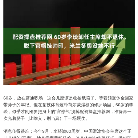
60岁，放在普通职场，这会儿应该是收拾纸箱子、等着领退休金回家
带孙子的年纪。但在竞技体育这种荷尔蒙爆棚的修罗场里，60岁的李
琰，似乎才刚刚要把身上的“官僚气”洗掉配资操盘推荐网，准备再一
次光着膀子（比喻义，别当真）干一场硬仗。
消息传得很准：今年9月，李琰满60周岁，中国滑冰协会主席这个正
儿八经的“官衔”，她是肯定要卸任的。这是体制内的硬杠杠，谁也破