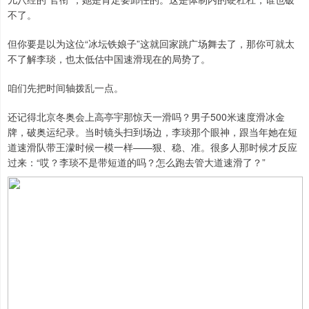
不了。
但你要是以为这位“冰坛铁娘子”这就回家跳广场舞去了，那你可就太
不了解李琰，也太低估中国速滑现在的局势了。
咱们先把时间轴拨乱一点。
还记得北京冬奥会上高亭宇那惊天一滑吗？男子500米速度滑冰金
牌，破奥运纪录。当时镜头扫到场边，李琰那个眼神，跟当年她在短
道速滑队带王濛时候一模一样——狠、稳、准。很多人那时候才反应
过来：“哎？李琰不是带短道的吗？怎么跑去管大道速滑了？”