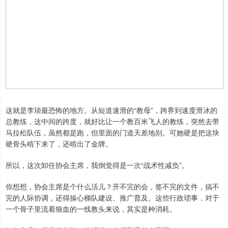
这就是李琰最恐怖的地方。从短道速滑的“教母”，跨界到速度滑冰的
总教练，这中间的跨度，就好比让一个教百米飞人的教练，突然去带
马拉松队伍，虽然都是跑，但里面的门道天差地别。可她硬是把这块
硬骨头啃下来了，还啃出了金牌。
所以，这次卸任协会主席，我倒觉得是一次“战术性减负”。
你想想，协会主席是个什么活儿？开不完的会，签不完的文件，搞不
完的人际协调，还得操心梯队建设、推广普及。这些行政琐事，对于
一个骨子里流着狼血的一线教头来说，其实是种消耗。