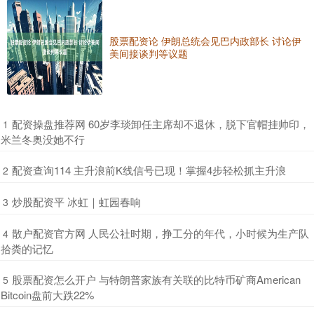
股票配资论 伊朗总统会见巴内政部长 讨论伊
美间接谈判等议题
​配资操盘推荐网 60岁李琰卸任主席却不退休，脱下官帽挂帅印，
1
米兰冬奥没她不行
​配资查询114 主升浪前K线信号已现！掌握4步轻松抓主升浪
2
​炒股配资平 冰虹｜虹园春响
3
​散户配资官方网 人民公社时期，挣工分的年代，小时候为生产队
4
拾粪的记忆
​股票配资怎么开户 与特朗普家族有关联的比特币矿商American
5
Bitcoin盘前大跌22%