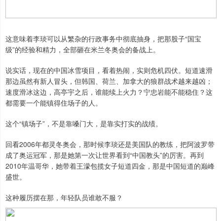
这意味着李琰可以从繁杂的行政事务中彻底抽身，把那股子“国宝
级”的经验和精力，全部砸在米兰冬奥会的备战上。
说实话，现在的中国冰雪项目，看着热闹，实则危机四伏。短道速滑
那边虽然有新人冒头，但韩国、荷兰、加拿大的狼群战术越来越凶；
速度滑冰这边，高亭宇之后，谁能续上火力？宁忠岩能不能稳住？这
都需要一个能镇得住场子的人。
这个“镇场子”，不是靠嗓门大，是靠实打实的战绩。
回看2006年都灵冬奥会，那时候李琰还是美国队的教练，把阿波罗带
成了奥运冠军，那是她第一次让世界看到“中国教头”的厉害。再到
2010年温哥华，她带着王濛包揽女子短道四金，那是中国短道的巅峰
盛世。
这种履历摆在那，年轻队员谁敢不服？