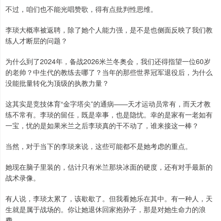
不过，咱们也不能光唱赞歌，得有点批判性思维。
李琰大概率被返聘，除了她个人能力强，是不是也侧面反映了我们教
练人才断层的问题？
为什么到了2024年，备战2026米兰冬奥会，我们还得指望一位60岁
的老帅？中生代的教练去哪了？当年的那些世界冠军退役后，为什么
没能批量转化为顶级的执教力量？
这其实是竞技体育“金字塔尖”的通病——天才运动员常有，而天才教
练不常有。李琰的留任，既是幸事，也是隐忧。幸的是家有一老如有
一宝，忧的是如果米兰之后李琰真的干不动了，谁来接这一棒？
当然，对于当下的李琰来说，这些可能都不是她考虑的重点。
她现在脑子里装的，估计只有米兰那块冰面的硬度，还有对手最新的
战术录像。
有人说，李琰太累了，该歇歇了。但我看她乐在其中。有一种人，天
生就是属于战场的。你让她退休回家抱孙子，那是对她生命力的浪
费。