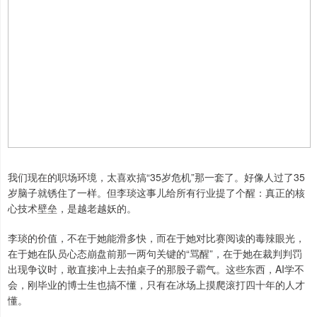
我们现在的职场环境，太喜欢搞“35岁危机”那一套了。好像人过了35
岁脑子就锈住了一样。但李琰这事儿给所有行业提了个醒：真正的核
心技术壁垒，是越老越妖的。
李琰的价值，不在于她能滑多快，而在于她对比赛阅读的毒辣眼光，
在于她在队员心态崩盘前那一两句关键的“骂醒”，在于她在裁判判罚
出现争议时，敢直接冲上去拍桌子的那股子霸气。这些东西，AI学不
会，刚毕业的博士生也搞不懂，只有在冰场上摸爬滚打四十年的人才
懂。